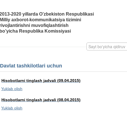
2013-2020 yillarda O’zbekiston Respublikasi
Milliy axborot-kommunikatsiya tizimini
rivojlantirishni muvofiqlashtirish
bo’yicha Respublika Komissiyasi
Davlat tashkilotlari uchun
Hisobotlarni tinglash jadvali (09.04.2015)
Yuklab olish
Hisobotlarni tinglash jadvali (08.04.2015)
Yuklab olish