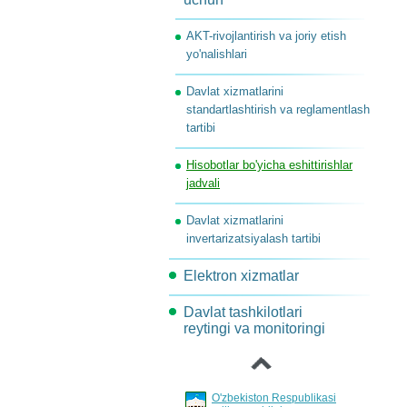
Maqsadli indekatorlar va
Komissiya topshiriqlari
AKT-rivojlantirish va joriy etish
ko'rsatkichlar
yo'nalishlari
Jarayonlar davomidagi
Davlat xizmatlarini
harakatlarni qayta tashkil
standartlashtirish va reglamentlash
etish
tartibi
Loyihalar va tadbirlar
Hisobotlar bo'yicha eshittirishlar
jadvali
Davlat xizmatlarini
invertarizatsiyalash tartibi
Elektron xizmatlar
Davlat tashkilotlari
Loyihalar xujjatlarini
‹
reytingi va monitoringi
muhokama qilish
O'zbekiston Respublikasi