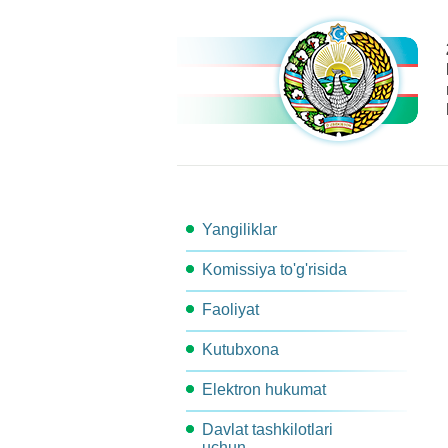
Yangiliklar
Komissiya to'g'risida
Faoliyat
Komissiya tarkibi
Kutubxona
Ishchi guruhlar
Komissiya kotibiyati
Elektron hukumat
Metodik materiallar
Komissiya qarori
Komissiya ishchi organlari
Davlat tashkilotlari
Arxitektura
Me'yoriy-Huquqiy xujjatlar
Ish rejasi
Bog'lanish
uchun