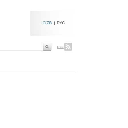
O’ZB
|
РУС
rss