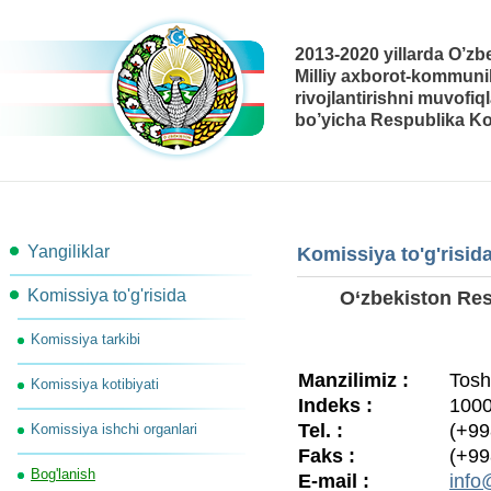
2013-2020 yillarda O’zb
Milliy axborot-kommunik
rivojlantirishni muvofiq
bo’yicha Respublika Ko
Yangiliklar
Komissiya to'g'risid
Komissiya to'g'risida
O‘zbekiston Res
Komissiya tarkibi
Manzilimiz :
Tosh
Komissiya kotibiyati
Indeks :
100
Tel. :
(+99
Komissiya ishchi organlari
Faks :
(+99
Bog'lanish
E-mail :
info