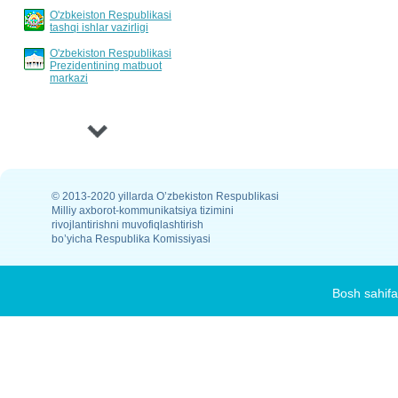
O'zbkeiston Respublikasi
invertarizatsiyalash tartibi
tashqi ishlar vazirligi
O'zbekiston Respublikasi
Prezidentining matbuot
markazi
›
© 2013-2020 yillarda O’zbekiston Respublikasi
Milliy axborot-kommunikatsiya tizimini
rivojlantirishni muvofiqlashtirish
bo’yicha Respublika Komissiyasi
Bosh sahifa