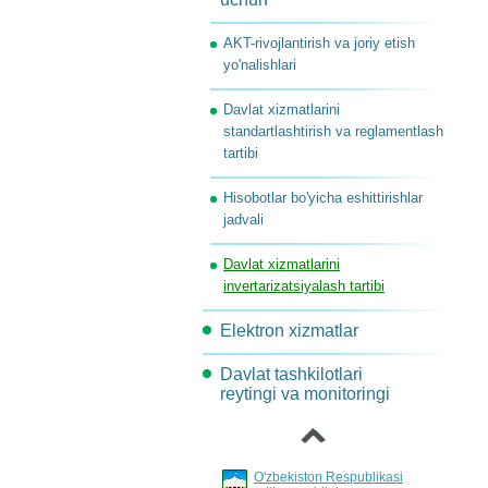
Maqsadli indekatorlar va
Komissiya topshiriqlari
AKT-rivojlantirish va joriy etish
ko'rsatkichlar
yo'nalishlari
Jarayonlar davomidagi
Davlat xizmatlarini
harakatlarni qayta tashkil
standartlashtirish va reglamentlash
etish
tartibi
Loyihalar va tadbirlar
Hisobotlar bo'yicha eshittirishlar
jadvali
Davlat xizmatlarini
invertarizatsiyalash tartibi
Elektron xizmatlar
Davlat tashkilotlari
Loyihalar xujjatlarini
‹
reytingi va monitoringi
muhokama qilish
O'zbekiston Respublikasi