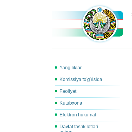
Yangiliklar
Komissiya to'g'risida
Faoliyat
Komissiya tarkibi
Kutubxona
Ishchi guruhlar
Komissiya kotibiyati
Elektron hukumat
Metodik materiallar
Komissiya qarori
Komissiya ishchi organlari
Davlat tashkilotlari
Arxitektura
Me'yoriy-Huquqiy xujjatlar
Ish rejasi
Bog'lanish
uchun