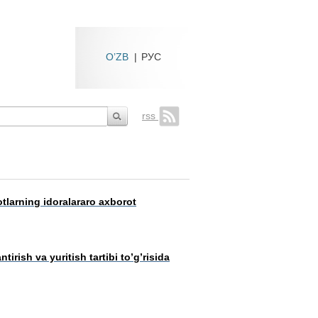
O’ZB
|
РУС
rss
otlarning idoralararo axborot
tirish va yuritish tartibi to’g’risida