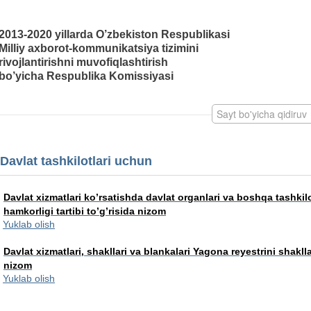
2013-2020 yillarda O’zbekiston Respublikasi
Milliy axborot-kommunikatsiya tizimini
rivojlantirishni muvofiqlashtirish
bo’yicha Respublika Komissiyasi
Davlat tashkilotlari uchun
Davlat xizmatlari ko’rsatishda davlat organlari va boshqa tashkil
hamkorligi tartibi to’g’risida nizom
Yuklab olish
Davlat xizmatlari, shakllari va blankalari Yagona reyestrini shakllan
nizom
Yuklab olish