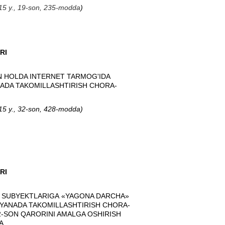
2015 y., 19-son, 235-modda
)
RI
N HOLDA INTERNET TARMOG'IDA
NADA TAKOMILLASHTIRISH CHORA-
2015 y., 32-son, 428-modda
)
RI
K SUBYEKTLARIGA
«YAGONA DARCHA
»
I YANADA TAKOMILLASHTIRISH CHORA-
12-SON QARORINI AMALGA OSHIRISH
A