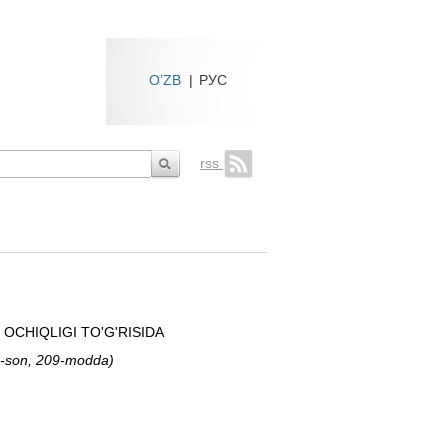
O’ZB
|
РУС
rss
OCHIQLIGI TO'G'RISIDA
19-son, 209-modda)