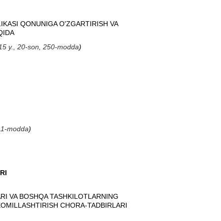
IKASI QONUNIGA O'ZGARTIRISH VA
QIDA
2015 y., 20-son, 250-modda
)
 611-modda
)
RI
ARI VA BOSHQA TASHKILOTLARNING
KOMILLASHTIRISH CHORA-TADBIRLARI