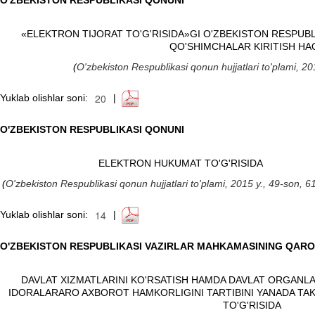
O'ZBEKISTON RESPUBLIKASI QONUNI
«ELEKTRON TIJORAT TO'G'RISIDA»GI O'ZBEKISTON RESPUBL
QO'SHIMCHALAR KIRITISH HA
(
O'zbekiston Respublikasi qonun hujjatlari to'plami, 
Yuklab olishlar soni:
|
O'ZBEKISTON RESPUBLIKASI QONUNI
ELEKTRON HUKUMAT TO'G'RISIDA
(
O'zbekiston Respublikasi qonun hujjatlari to'plami, 2015 y., 49-son,
Yuklab olishlar soni:
|
O'ZBEKISTON RESPUBLIKASI VAZIRLAR MAHKAMASINING QARO
DAVLAT XIZMATLARINI KO'RSATISH HAMDA DAVLAT ORGANL
IDORALARARO AXBOROT HAMKORLIGINI TARTIBINI YANADA TA
TO'G'RISIDA