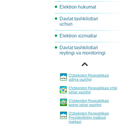
Elektron hukumat
Komissiya topshiriqlari
Davlat tashkilotlari
Arxitektura
uchun
Maqsadli indekatorlar va
Elektron xizmatlar
AKT-rivojlantirish va joriy
ko'rsatkichlar
etish yo'nalishlari
Davlat tashkilotlari
Loyihalar xujjatlarini
Jarayonlar davomidagi
‹
reytingi va monitoringi
muhokama qilish
Davlat xizmatlarini
harakatlarni qayta tashkil
standartlashtirish va
etish
reglamentlash tartibi
Loyihalar va tadbirlar
O'zbekiston Respublikasi
Hisobotlar bo'yicha
adliya vazirligi
eshittirishlar jadvali
O'zbkeiston Respublikasi ichki
ishlar vazirligi
Davlat xizmatlarini
O'zbkeiston Respublikasi
invertarizatsiyalash tartibi
tashqi ishlar vazirligi
O'zbekiston Respublikasi
Prezidentining matbuot
markazi
›