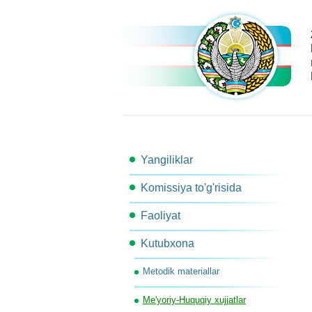
Yangiliklar
Komissiya to'g'risida
Faoliyat
Komissiya tarkibi
Kutubxona
Ishchi guruhlar
Komissiya kotibiyati
Metodik materiallar
Komissiya qarori
Komissiya ishchi organlari
Me'yoriy-Huquqiy xujjatlar
Ish rejasi
Bog'lanish