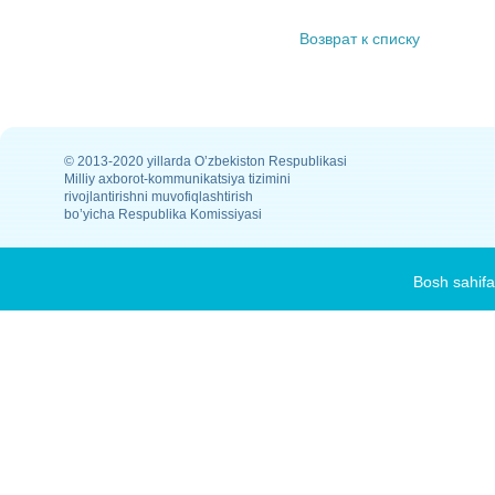
Возврат к списку
© 2013-2020 yillarda O’zbekiston Respublikasi
Milliy axborot-kommunikatsiya tizimini
rivojlantirishni muvofiqlashtirish
bo’yicha Respublika Komissiyasi
Bosh sahifa