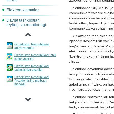
axborot-tushuntirish tadbirla
Maqsadli indekatorlar va
Komissiya topshiriqlari
Seminarda Oliy Majlis Qon
Elektron xizmatlar
AKT-rivojlantirish va joriy
ko'rsatkichlar
kommunikatsiyalarini rivojlan
etish yo'nalishlari
kommunikatsiya texnologiyala
Davlat tashkilotlari
Loyihalar xujjatlarini
Jarayonlar davomidagi
‹
tashkilotlari, fuqarolik jami
reytingi va monitoringi
muhokama qilish
Davlat xizmatlarini
harakatlarni qayta tashkil
kommunikatsiya sohasining mu
standartlashtirish va
etish
reglamentlash tartibi
O‘tkazilgan tadbirning do
iqtisodiy rivojlantirish yaku
Loyihalar va tadbirlar
O'zbekiston Respublikasi
bag‘ishlangan Vazirlar Mahk
Hisobotlar bo'yicha
adliya vazirligi
elektronika davrida iqtisodi
eshittirishlar jadvali
O'zbkeiston Respublikasi ichki
“Elektron hukumat” tizimi fa
ishlar vazirligi
chiqadi.
Davlat xizmatlarini
O'zbkeiston Respublikasi
invertarizatsiyalash tartibi
Seminar davomida davlat 
tashqi ishlar vazirligi
bosqichma-bosqich joriy etis
O'zbekiston Respublikasi
tizimini yaratish va ishlashin
Prezidentining matbuot
qabul qilingan ”Elektron hu
markazi
›
ijrochilarga yetkazish, shun
Seminar ishtirokchilari 
belgilangan O‘zbekiston Resp
faoliyatini samarali tashkil 