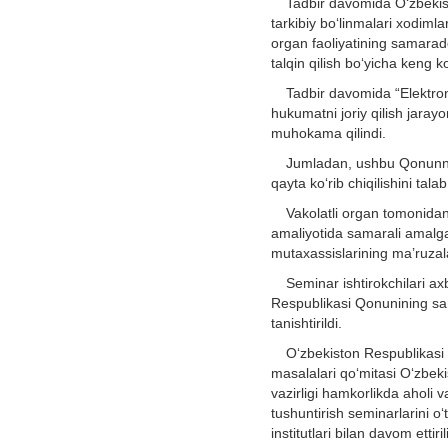
Tadbir davomida O‘zbekisto
tarkibiy bo‘linmalari xodiml
organ faoliyatining samarado
talqin qilish bo‘yicha keng k
Tadbir davomida “Elektron
hukumatni joriy qilish jaray
muhokama qilindi.
Jumladan, ushbu Qonunning
qayta ko‘rib chiqilishini ta
Vakolatli organ tomonida
amaliyotida samarali amalg
mutaxassislarining ma’ruzala
Seminar ishtirokchilari a
Respublikasi Qonunining sama
tanishtirildi.
O‘zbekiston Respublikasi 
masalalari qo‘mitasi O‘zbeki
vazirligi hamkorlikda aholi 
tushuntirish seminarlarini o‘
institutlari bilan davom ettiril