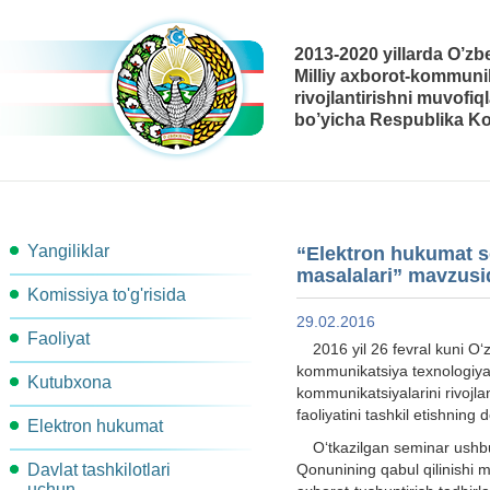
2013-2020 yillarda O’zb
Milliy axborot-kommunik
rivojlantirishni muvofiq
bo’yicha Respublika Ko
Yangiliklar
“Elektron hukumat so
masalalari” mavzusid
Komissiya to'g'risida
29.02.2016
Faoliyat
Komissiya tarkibi
2016 yil 26 fevral kuni O‘
kommunikatsiya texnologiyal
Kutubxona
Ishchi guruhlar
Komissiya kotibiyati
kommunikatsiyalarini rivojla
faoliyatini tashkil etishning 
Elektron hukumat
Metodik materiallar
Komissiya qarori
Komissiya ishchi organlari
O‘tkazilgan seminar ushbu
Davlat tashkilotlari
Qonunining qabul qilinishi 
Arxitektura
Me'yoriy-Huquqiy xujjatlar
Ish rejasi
Bog'lanish
uchun