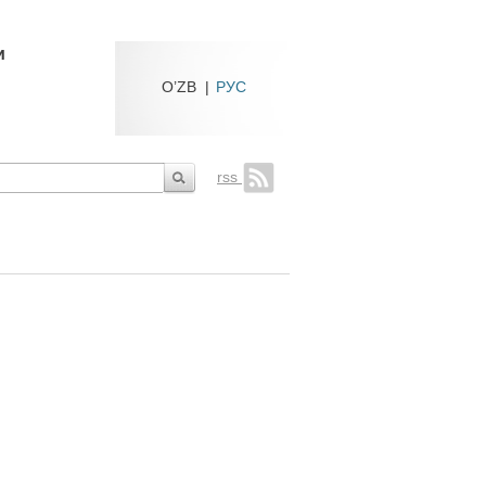
и
O’ZB
|
РУС
rss