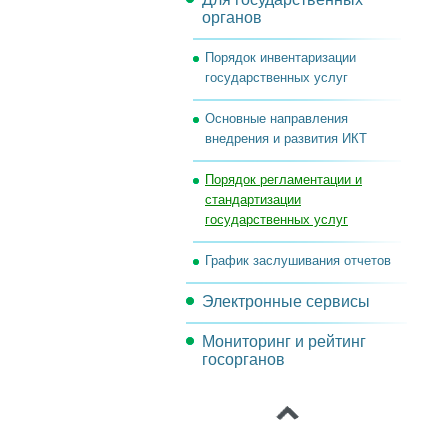
органов
Задачи комиссии
Реорганизация
Порядок инвентаризации
операционных процессов
государственных услуг
Целевые индикаторы и
Основные направления
показатели
внедрения и развития ИКТ
Архитектура
Порядок регламентации и
стандартизации
государственных услуг
График заслушивания отчетов
Электронные сервисы
Мониторинг и рейтинг
Обсуждения проектов
госорганов
документов
‹