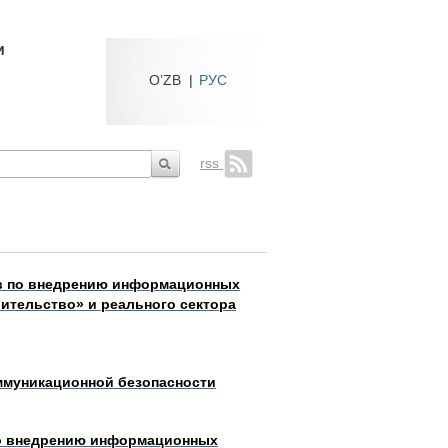
и
O’ZB
|
РУС
rss
ов по внедрению информационных
ительство» и реального сектора
ммуникационной безопасности
по внедрению информационных