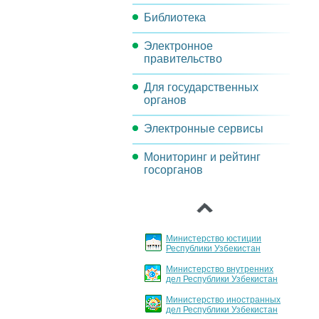
Библиотека
Задачи комиссии
Электронное
Методические материалы
правительство
Нормативно-правовые акты
Для государственных
Проекты и мероприятия
органов
Реорганизация
Электронные сервисы
Порядок инвентаризации
операционных процессов
государственных услуг
Мониторинг и рейтинг
Обсуждения проектов
Целевые индикаторы и
госорганов
документов
Основные направления
показатели
‹
внедрения и развития ИКТ
Архитектура
Порядок регламентации и
стандартизации
Министерство юстиции
государственных услуг
Республики Узбекистан
Министерство внутренних
График заслушивания
дел Республики Узбекистан
отчетов
Министерство иностранных
дел Республики Узбекистан