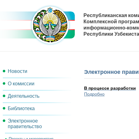
Республиканская ком
Комплексной програ
информационно-комм
Республики Узбекиста
Новости
Электронное прави
О комиссии
В процессе разработки
Подробно
Деятельность
Состав комиссии
Библиотека
План работы
Секретариат комиссии
Электронное
Методические материалы
Рабочие группы
Рабочий орган комиссии
правительство
Нормативно-правовые акты
Решения комиссии
Контакты
Проекты и мероприятия