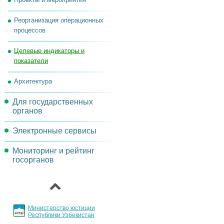
Задачи комиссии
Реорганизация операционных
процессов
Целевые индикаторы и
показатели
Архитектура
Для государственных
органов
Электронные сервисы
Порядок инвентаризации
государственных услуг
Мониторинг и рейтинг
Обсуждения проектов
госорганов
документов
Основные направления
‹
внедрения и развития ИКТ
Порядок регламентации и
стандартизации
Министерство юстиции
государственных услуг
Республики Узбекистан