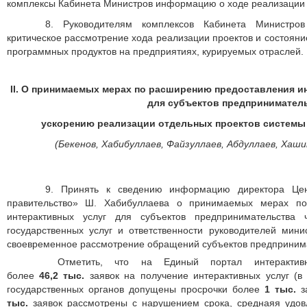
комплексы Кабинета Министров информацию о ходе реализации 
8. Руководителям комплексов Кабинета Министро
критическое рассмотрение хода реализации проектов и состоян
программных продуктов на предприятиях, курируемых отраслей.
II. О принимаемых мерах по расширению предоставления и
для субъектов предпринимател
ускорению реализации отдельных проектов системы
(Бекенов, Хабибуллаев, Файзуллаев, Абдуллаев,
Хаши
9. Принять к сведению информацию директора Цен
правительство» Ш. Хабибуллаева о принимаемых мерах по
интерактивных услуг для субъектов предпринимательства 
государственных услуг и ответственности руководителей мини
своевременное рассмотрение обращений субъектов предпринима
Отметить, что на Единый портал интерактивн
более
46,2
тыс.
заявок на получение интерактивных услуг (в 
государственных органов допущены просрочки более
1 тыс.
з
тыс.
заявок рассмотрены с нарушением срока, среднаяя удовл