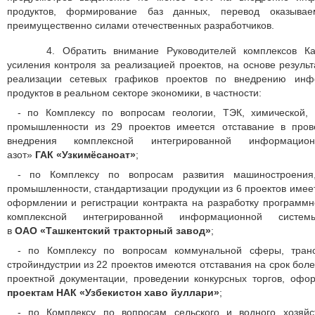
продуктов, формирование баз данных, перевод оказыва
преимущественно силами отечественных разработчиков.
4.
Обратить внимание Руководителей комплексов К
усиления контроля за реализацией проектов, на основе резуль
реализации сетевых графиков проектов по внедрению ин
продуктов в реальном секторе экономики, в частности:
- по Комплексу по вопросам геологии, ТЭК, химической,
промышленности из 29 проектов имеется отставание в пров
внедрения комплексной интегрированной информа
азот»
ГАК «Узкимёсаноат»
;
- по Комплексу по вопросам развития машиностроения,
промышленности, стандартизации продукции из 6 проектов имеет
оформлении и регистрации контракта на разработку программн
комплексной интегрированной информационной сист
в
ОАО «Ташкентский тракторный завод»
;
- по Комплексу по вопросам коммунальной сферы, трансп
стройиндустрии из 22 проектов имеются отставания на срок бо
проектной документации, проведении конкурсных торгов, офо
проектам НАК «Узбекистон хаво йуллари»
;
- по Комплексу по вопросам сельского и водного хозяйс