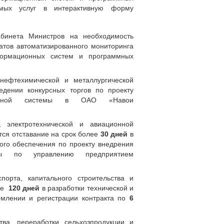
емых услуг в интерактивную форму
абинета Министров на необходимость
татов автоматизированного мониторинга
формационных систем и программных
 нефтехимической и металлургической
едении конкурсных торгов по проекту
ционной системы в ОАО «Навои
 электротехнической и авиационной
ся отставание на срок более
30 дней
в
ого обеспечения по проекту внедрения
емы по управлению предприятием
орта, капитального строительства и
лее
120 дней
в разработки технической и
рмлении и регистрации контракта по
6
тва, переработки сельхозпродукции и