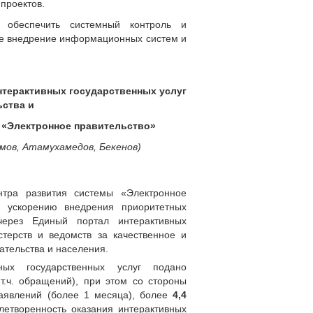
проектов.
в обеспечить системный контроль и
ие внедрение информационных систем и
нтерактивных государственных услуг
ьства и
 «Электронное правительство»
мов, Атамухамедов, Бекенов)
тра развития системы «Электронное
 ускорению внедрения приоритетных
через Единый портал интерактивных
стерств и ведомств за качественное и
тельства и населения.
ых государственных услуг подано
т.ч. обращений), при этом со стороны
аявлений (более 1 месяца), более
4,4
етворенность оказания интерактивных