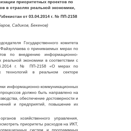
лизации приоритетных проектов по
в в отраслях реальной экономики,
бекистан от 03.04.2014 г. № ПП-2158
аров, Садиков, Бекенов)
дседателя Государственного комитета
. Файзуллаева о принимаемых мерах по
ктов по внедрению информационно-
 реальной экономики в соответствии с
.04.2014 г. № ПП-2158 «О мерах по
ых технологий в реальном секторе
омики информационно-коммуникационных
 процессов должно быть направлено на
водства, обеспечение достоверности и
инений и предприятий, повышение их
органов хозяйственного управления,
есмотреть приоритеты расходов на ИКТ,
ормационных систем и программных