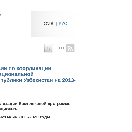
и
O’ZB
|
РУС
rss
сии по координации
ациональной
ублики Узбекистан на 2013-
ализации Комплексной программы
ационно-
стан на 2013-2020 годы