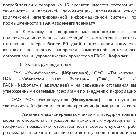
потребительских товаров из 15 проектов имеется отставание 
технической и проектной документации, проведении конку
комплексной интегрированной информационной системы п
промышленности в
ГАК «Узбекенгилсаноат»
;
- по Комплексу по вопросам макроэкономического разв
привлечения иностранных инвестиций и комплексного развит
отставание на срок
более 90 дней
в проведении конкурсн
контракта по проекту внедрения комплексной интегриро
автоматизации управленческих процессов в
ГАСК «Кафолат».
5. Указать руководителям:
- ГАК «Узкимёсаноат»
(Ибрагимов),
ОАО «Ташкентски
НАК «Узбекистон хаво йуллари»
(Тян)
,
ГАК «Уз
ГАСК «Кафолат»
(Нарзуллаев)
– на серьезные отставания вы
утвержденными сетевыми графиками по внедрению информацион
- ОАО ГАСК «Узагросугурта»
(Нарзуллаев) –
на отсутстви
экономической эффективности внедрения информационных систе
Указанным акционерным компаниям и предприятиям
в
меры по опережению и ускорению намеченных мероприятий, в 
графикам, повышению ответственности соответствующих ра
реализацию проектов, внесению соответствующей отчетности в с