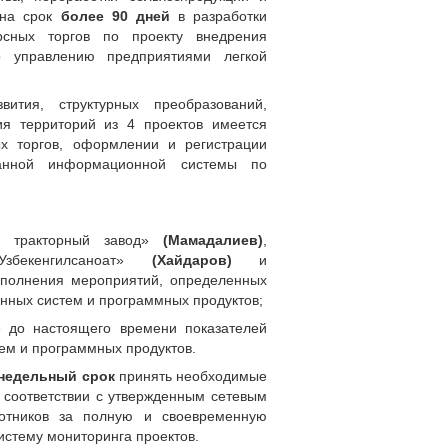
на срок
более
90 дней
в разработки
рсных торгов по проекту внедрения
о управлению предприятиями легкой
ития, структурных преобразований,
ия территорий из 4 проектов имеется
ых торгов, оформлении и регистрации
ванной информационной системы по
й тракторный завод»
(Мамадалиев)
,
бекенгилсаноат»
(Хайдаров)
и
полнения мероприятий, определенных
ных систем и программных продуктов;
е до настоящего времени показателей
м и программных продуктов.
 недельный срок
принять необходимые
соответствии с утвержденным сетевым
ботников за полную и своевременную
истему мониторинга проектов.