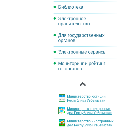
Библиотека
Задачи комиссии
Электронное
Методические материалы
правительство
Нормативно-правовые акты
Для государственных
Проекты и мероприятия
органов
Реорганизация
Электронные сервисы
Порядок инвентаризации
операционных процессов
государственных услуг
Мониторинг и рейтинг
Обсуждения проектов
Целевые индикаторы и
госорганов
документов
Основные направления
показатели
‹
внедрения и развития ИКТ
Архитектура
Порядок регламентации и
стандартизации
Министерство юстиции
государственных услуг
Республики Узбекистан
Министерство внутренних
График заслушивания
дел Республики Узбекистан
отчетов
Министерство иностранных
дел Республики Узбекистан