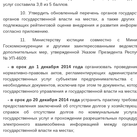
услуг составила 3,8 из 5 баллов.
10. Утвердить обновленный перечень органов государс
органов государственной власти на местах, а также других
подлежащих рейтинговой оценке внедрения и развития информ
согласно приложению.
11. Министерству юстиции совместно с Минист
Госкомконкуренции и другими заинтересованными ведомс
дополнительных мер, утвержденной Указом Президента Респуб
№ УП-4609:
- в срок
до 1 декабря 2014 года
организовать проведени
нормативно-правовых актов, регламентирующих администрат
государственных услуг субъектам предпринимательства с
необходимых документов, исключив при этом те документы, кот
государственного управления и государственной власти на местах 
- в срок до 20 декабря 2014 года
устранить практику требов
предоставления заключений об отсутствии долгов у хозяйствую
справок об отсутствии долгов по коммунальным услуг
государственных услуг и прохождении разрешительных процеду
электронного взаимообмена информацией между органа
государственной власти на местах;