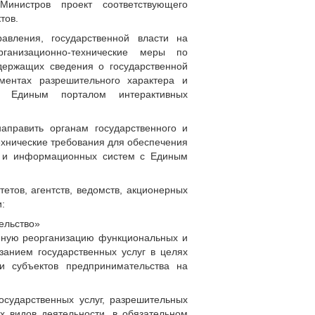
нистров проект соответствующего
тов.
равления, государственной власти на
рганизационно-технические меры по
держащих сведения о государственной
ументах разрешительного характера и
 Единым порталом интерактивных
аправить органам государственного и
технические требования для обеспечения
ов и информационных систем с Единым
етов, агентств, ведомств, акционерных
:
тельство»
мную реорганизацию функциональных и
занием государственных услуг в целях
и субъектов предпринимательства на
осударственных услуг, разрешительных
х видов деятельности, в обязательном