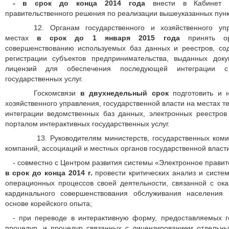
- в срок
до конца 2014 года
внести в Кабинет Ми
правительственного решения по реализации вышеуказанных пунк
12. Органам государственного и хозяйственного уп
местах
в срок до 1 января 2015 года
принять о
совершенствованию используемых баз данных и реестров, со
регистрации субъектов предпринимательства, выданных док
лицензий для обеспечения последующей интеграции с
государственных услуг.
Госкомсвязи
в двухнедельный срок
подготовить и н
хозяйственного управления, государственной власти на местах 
интеграции ведомственных баз данных, электронных реестр
порталом интерактивных государственных услуг.
13. Руководителям министерств, государственных комит
компаний, ассоциаций и местных органов государственной власти
- совместно с Центром развития системы «Электронное прави
в срок до конца 2014 г.
провести критических анализ и систе
операционных процессов своей деятельности, связанной с ока
кардинального совершенствования обслуживания населения 
основе корейского опыта;
- при переводе в интерактивную форму, предоставляемых г
процедур, и процедур связанных с лицензированием отдельны