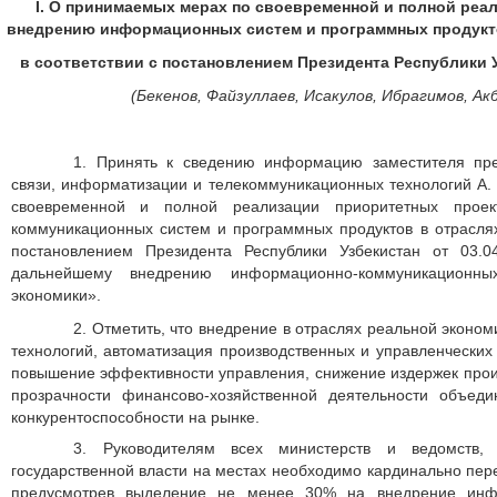
I. О принимаемых мерах по своевременной и полной реа
внедрению информационных систем и программных продукто
в соответствии с постановлением Президента Республики Уз
(Бекенов, Файзуллаев, Исакулов, Ибрагимов, Акб
1.
Принять к сведению информацию заместителя пре
связи, информатизации и телекоммуникационных технологий А
своевременной и полной реализации приоритетных прое
коммуникационных систем и программных продуктов в отраслях
постановлением Президента Республики Узбекистан от 03
дальнейшему внедрению информационно-коммуникационн
экономики».
2.
Отметить, что внедрение в отраслях реальной экон
технологий, автоматизация производственных и управленческих
повышение эффективности управления, снижение издержек произ
прозрачности финансово-хозяйственной деятельности объед
конкурентоспособности на рынке.
3.
Руководителям всех министерств и ведомств, 
государственной власти на местах необходимо кардинально пер
предусмотрев выделение не менее 30% на внедрение инф